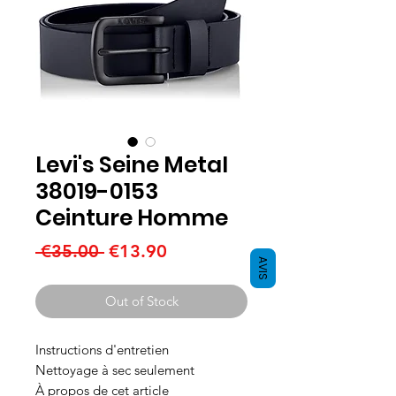
Levi's Seine Metal
38019-0153
Ceinture Homme
Regular
Sale
 €35.00 
€13.90
AVIS
Price
Price
Out of Stock
Instructions d'entretien
Nettoyage à sec seulement
À propos de cet article