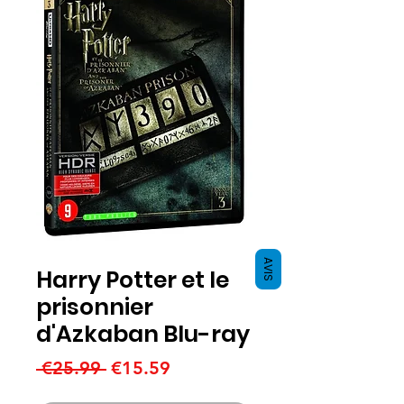
AVIS
Harry Potter et le
prisonnier
d'Azkaban Blu-ray
Regular
Sale
 €25.99 
€15.59
Price
Price