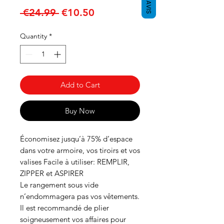
AVIS
Regular
Sale
 €24.99 
€10.50
Price
Price
Quantity
*
Add to Cart
Buy Now
Économisez jusqu’à 75% d’espace
dans votre armoire, vos tiroirs et vos
valises Facile à utiliser: REMPLIR,
ZIPPER et ASPIRER
Le rangement sous vide
n’endommagera pas vos vêtements.
Il est recommandé de plier
soigneusement vos affaires pour