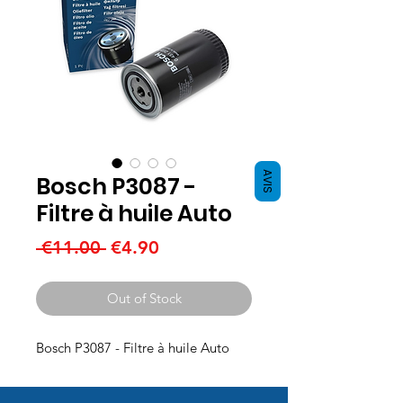
AVIS
Bosch P3087 -
Filtre à huile Auto
Regular
Sale
 €11.00 
€4.90
Price
Price
Out of Stock
Bosch P3087 - Filtre à huile Auto