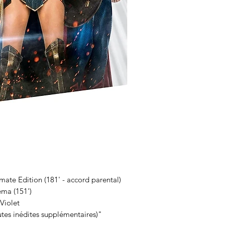
timate Edition (181' - accord parental)
éma (151')
aViolet
tes inédites supplémentaires)"