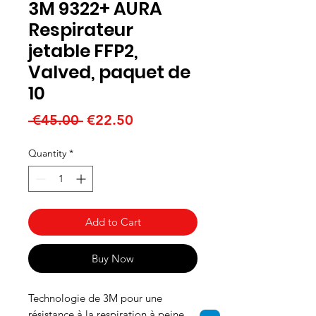
3M 9322+ AURA
Respirateur
jetable FFP2,
Valved, paquet de
10
Regular
Sale
 €45.00 
€22.50
Price
Price
Quantity
*
Add to Cart
Buy Now
Technologie de 3M pour une
résistance à la respiration à peine