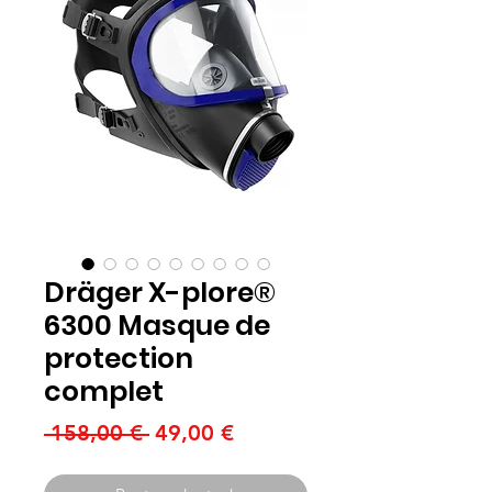
Dräger X-plore®
6300 Masque de
protection
complet
Prix
Prix
 158,00 € 
49,00 €
original
promotionnel