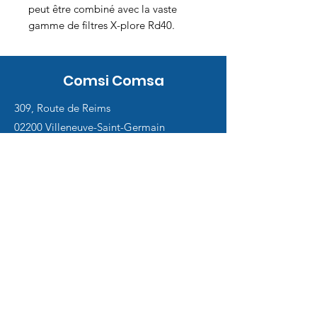
peut être combiné avec la vaste
gamme de filtres X-plore Rd40.
Comsi Comsa
309, Route de Reims
02200 Villeneuve-Saint-Germain
Service
client
Support en ligne
24/7