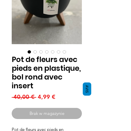
Pot de fleurs avec
pieds en plastique,
bol rond avec
insert
AVIS
Regularna
Cena
 40,00 € 
4,99 €
cena
Rabatowa
Brak w magazynie
Pot de fleurs avec pieds en