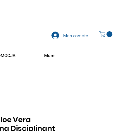
Mon compte
OMOCJA
More
Aloe Vera
g Disciplinant