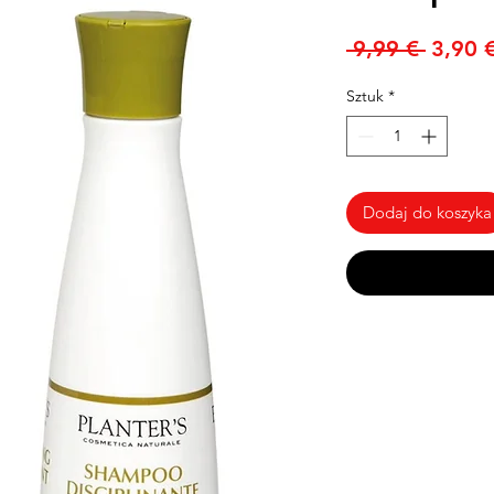
Regula
 9,99 € 
3,90 
cena
Sztuk
*
Dodaj do koszyka