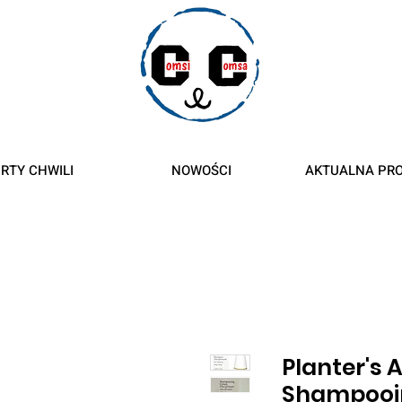
roty
RTY CHWILI
NOWOŚCI
AKTUALNA PR
Planter's 
Shampooin