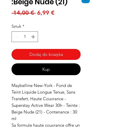
:Beige Nude (21)
Regularna
Cena
 14,00 € 
6,99 €
cena
Rabatowa
Sztuk
*
Dodaj do koszyka
Kup
Maybelline New-York - Fond de
Teint Liquide Longue Tenue, Sans
Transfert, Haute Couvrance -
Superstay Active Wear 30h - Teinte :
Beige Nude (21) - Contenance : 30
ml
Sa formule haute couvrance offre un