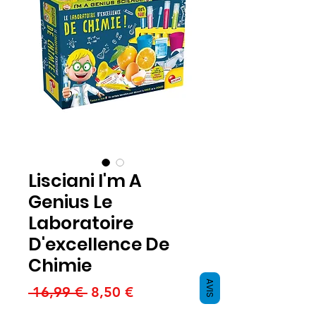
Lisciani I'm A
Genius Le
Laboratoire
D'excellence De
Chimie
AVIS
Regularna
Cena
 16,99 € 
8,50 €
cena
Rabatowa