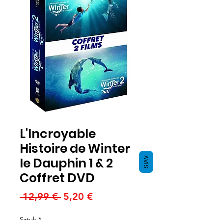
L'Incroyable
Histoire de Winter
le Dauphin 1 & 2
AVIS
Coffret DVD
Regularna
Cena
 12,99 € 
5,20 €
cena
Rabatowa
Sztuk
*