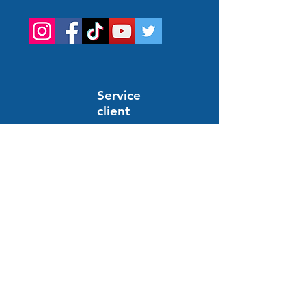
Service
client
Support en ligne
24/7
POMOC I INFORMACJE
Często zadawane pytania
Zamówienie i płatność
Dostawa