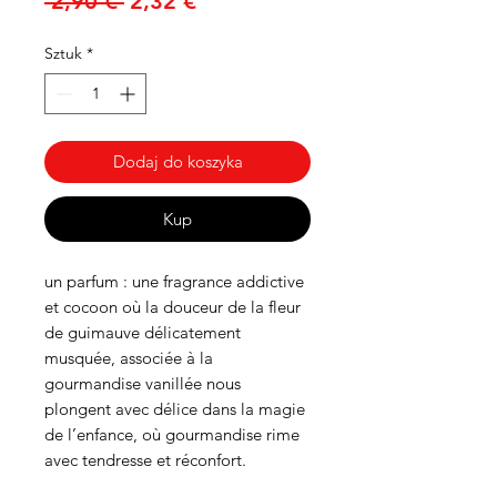
Regularna
Cena
 2,90 € 
2,32 €
cena
Rabatowa
Sztuk
*
Dodaj do koszyka
Kup
un parfum : une fragrance addictive
et cocoon où la douceur de la fleur
de guimauve délicatement
musquée, associée à la
gourmandise vanillée nous
plongent avec délice dans la magie
de l’enfance, où gourmandise rime
avec tendresse et réconfort.