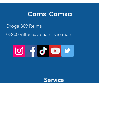
Comsi Comsa
Droga 309 Reims
02200 Villeneuve-Saint-Germain
Service
client
Support en ligne
24/7
POMOC I INFORMACJE