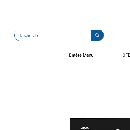
Zwroty i zw
Entête Menu
OFE