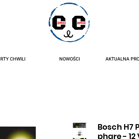
roty
RTY CHWILI
NOWOŚCI
AKTUALNA PR
Bosch H7 P
phare - 12