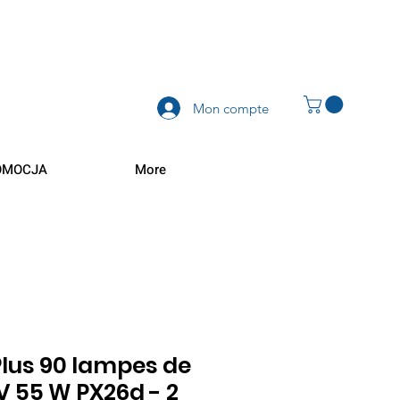
Mon compte
OMOCJA
More
lus 90 lampes de
 V 55 W PX26d - 2