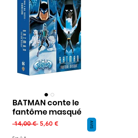
BATMAN conte le
fantôme masqué
Regularna
Cena
 14,00 € 
5,60 €
AVIS
cena
Rabatowa