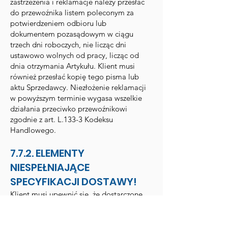
zastrzeżenia i reklamacje należy przesłać
do przewoźnika listem poleconym za
potwierdzeniem odbioru lub
dokumentem pozasądowym w ciągu
trzech dni roboczych, nie licząc dni
ustawowo wolnych od pracy, licząc od
dnia otrzymania Artykułu. Klient musi
również przesłać kopię tego pisma lub
aktu Sprzedawcy. Niezłożenie reklamacji
w powyższym terminie wygasa wszelkie
działania przeciwko przewoźnikowi
zgodnie z art. L.133-3 Kodeksu
Handlowego.
7.7.2. ELEMENTY
NIESPEŁNIAJĄCE
SPECYFIKACJI DOSTAWY!
Klient musi upewnić się, że dostarczone
mu Przedmioty są zgodne z
Zamówieniem. W przypadku niezgodności
Towarów w naturze lub jakości ze