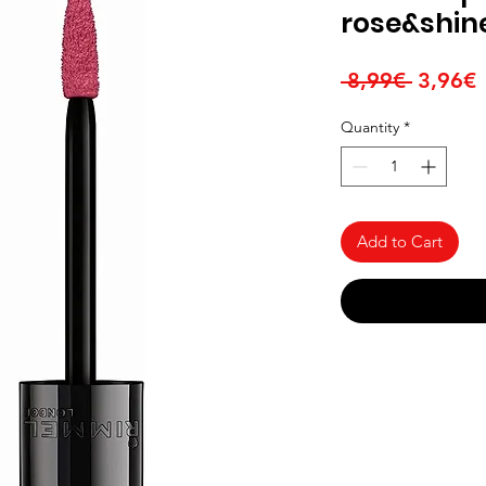
rose&shin
Regula
S
 8,99€ 
3,96€
Price
P
Quantity
*
Add to Cart