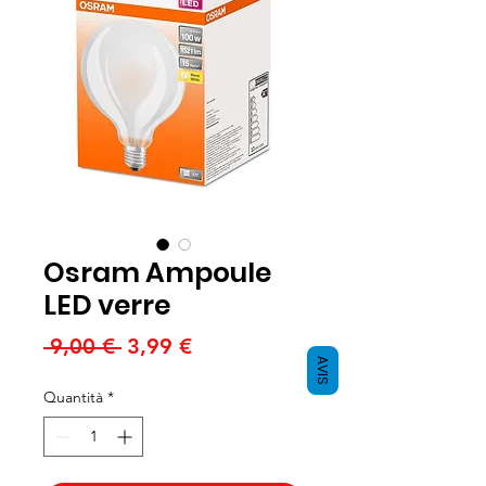
Osram Ampoule
LED verre
Prezzo
Prezzo
 9,00 € 
3,99 €
AVIS
regolare
scontato
Quantità
*