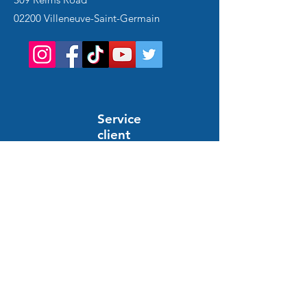
02200 Villeneuve-Saint-Germain
Service
client
Support en ligne
24/7
AIUTO E INFORMAZIONE
Domande frequenti
Ordine e pagamento