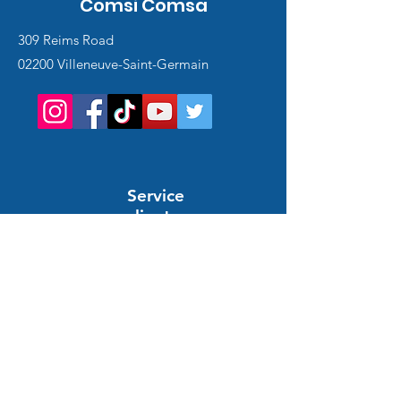
Comsi Comsa
309 Reims Road
02200 Villeneuve-Saint-Germain
Service
client
Support en ligne
24/7
AIUTO E INFORMAZIONE