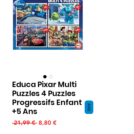
Educa Pixar Multi
Puzzles 4 Puzzles
Progressifs Enfant
AVIS
+5 Ans
Prezzo
Prezzo
 21,99 € 
8,80 €
regolare
scontato