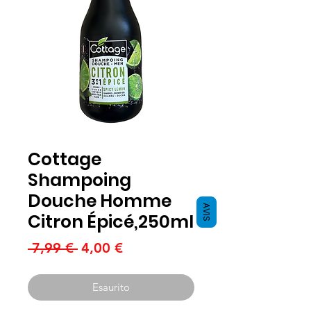
Cottage
Shampoing
Douche Homme
AVIS
Citron Épicé,250ml
Prezzo
Prezzo
 7,99 € 
4,00 €
regolare
scontato
Esaurito