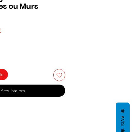
es ou Murs
Prezzo
€
re
scontato
lo
Acquista ora
AVIS