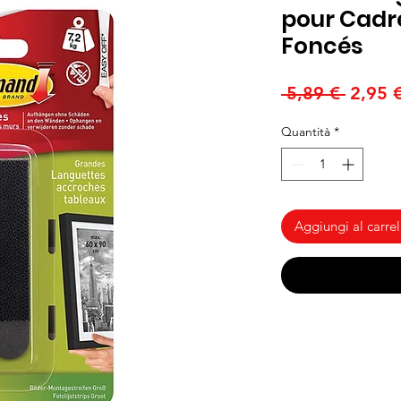
pour Cadr
Foncés
Prezzo
 5,89 € 
2,95 
regola
Quantità
*
Aggiungi al carrel