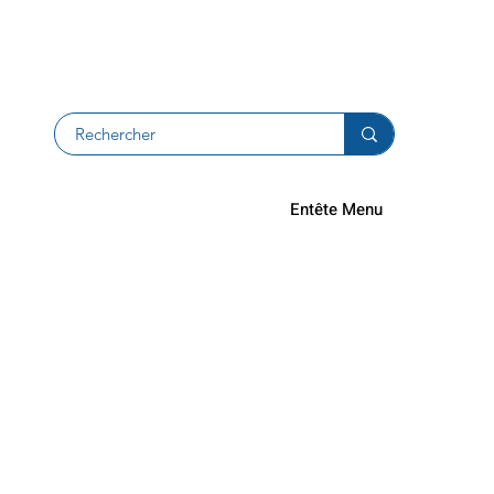
Resi e rimb
Entête Menu