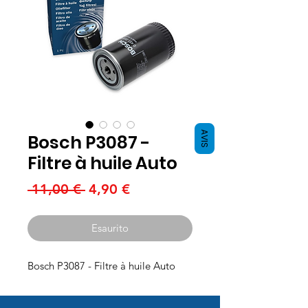
AVIS
Bosch P3087 -
Filtre à huile Auto
Prezzo
Prezzo
 11,00 € 
4,90 €
regolare
scontato
Esaurito
Bosch P3087 - Filtre à huile Auto