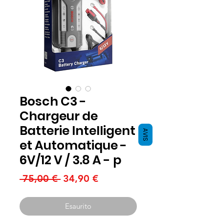
Bosch C3 -
Chargeur de
Batterie Intelligent
AVIS
et Automatique -
6V/12 V / 3.8 A - p
Prezzo
Prezzo
 75,00 € 
34,90 €
regolare
scontato
Esaurito