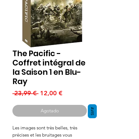
The Pacific -
Coffret intégral de
la Saison 1 en Blu-
Ray
Precio
Precio
 23,99 € 
12,00 €
de
oferta
AVIS
Agotado
Les images sont très belles, très
précises et les bruitages vous