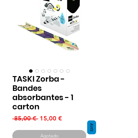
TASKI Zorba -
Bandes
absorbantes - 1
carton
Precio
Precio
 85,00 € 
15,00 €
de
AVIS
oferta
Agotado