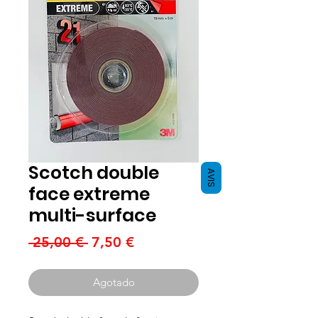
Scotch double
AVIS
face extreme
multi-surface
Precio
Precio
 25,00 € 
7,50 €
de
oferta
Agotado