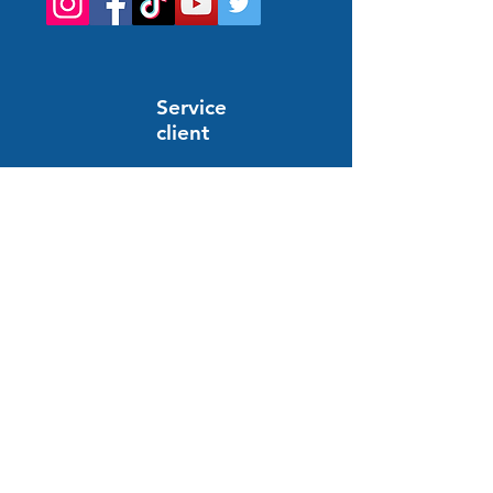
Service
client
Support en ligne
24/7
AYUDA E INFORMACIÓN
preguntas frecuentes
Pedido y pago
Entrega
Devolución y reembolso
pago seguro