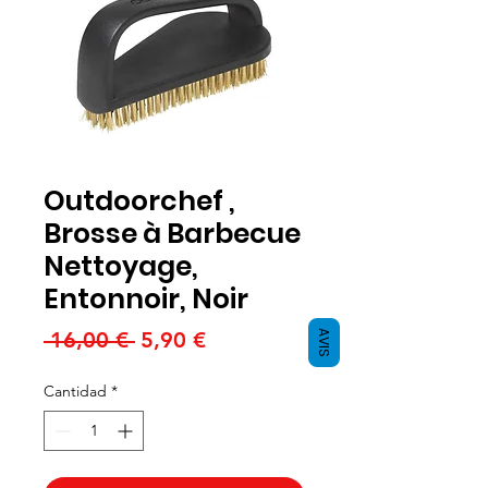
Outdoorchef ,
Brosse à Barbecue
Nettoyage,
Entonnoir, Noir
Precio
Precio
 16,00 € 
5,90 €
AVIS
de
Cantidad
*
oferta