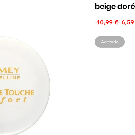
beige doré
Preci
 10,99 € 
6,59
Agotado