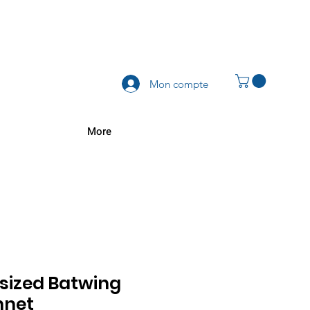
Mon compte
More
rsized Batwing
nnet