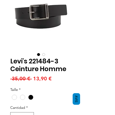
Levi's 221484-3
Ceinture Homme
Precio
Precio
 35,00 € 
13,90 €
de
Taille
*
oferta
AVIS
Cantidad
*