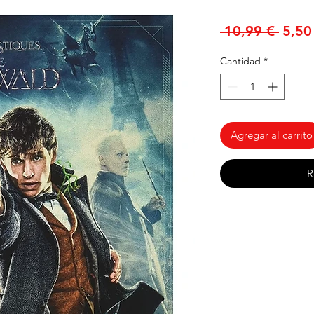
Preci
 10,99 € 
5,50
Cantidad
*
Agregar al carrito
R