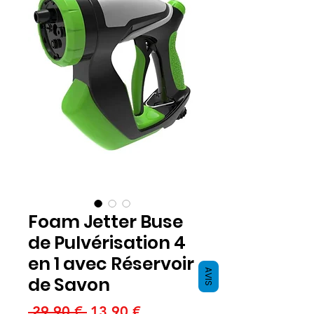
Foam Jetter Buse
de Pulvérisation 4
en 1 avec Réservoir
AVIS
de Savon
Precio
Precio
 29,90 € 
13,90 €