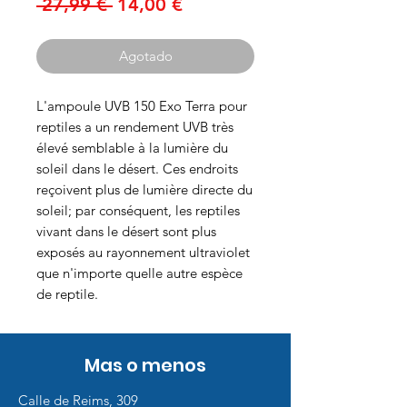
Precio
Precio
 27,99 € 
14,00 €
de
oferta
Agotado
L'ampoule UVB 150 Exo Terra pour
reptiles a un rendement UVB très
élevé semblable à la lumière du
soleil dans le désert. Ces endroits
reçoivent plus de lumière directe du
soleil; par conséquent, les reptiles
vivant dans le désert sont plus
exposés au rayonnement ultraviolet
que n'importe quelle autre espèce
de reptile.
Mas o menos
Calle de Reims, 309