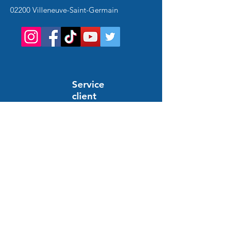
02200 Villeneuve-Saint-Germain
Service
client
Support en ligne
24/7
AYUDA E INFORMACIÓN
preguntas frecuentes
Pedido y pago