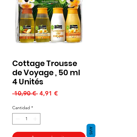
Cottage Trousse
de Voyage , 50 ml
4 Unités
Precio
Precio
 10,90 € 
4,91 €
de
Cantidad
*
oferta
AVIS