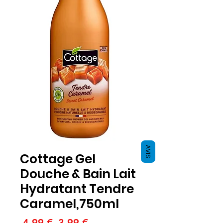
AVIS
Cottage Gel
Douche & Bain Lait
Hydratant Tendre
Caramel,750ml
Precio
Precio
 4,99 € 
3,99 €