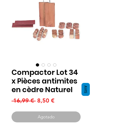
Compactor Lot 34
x Pièces antimites
en cèdre Naturel
AVIS
Precio
Precio
 16,99 € 
8,50 €
de
oferta
Agotado