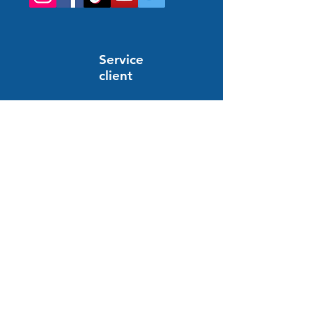
Service
client
Support en ligne
24/7
AYUDA E INFORMACIÓN
preguntas frecuentes
Pedido y pago
Entrega
Devolución y reembolso
pago seguro