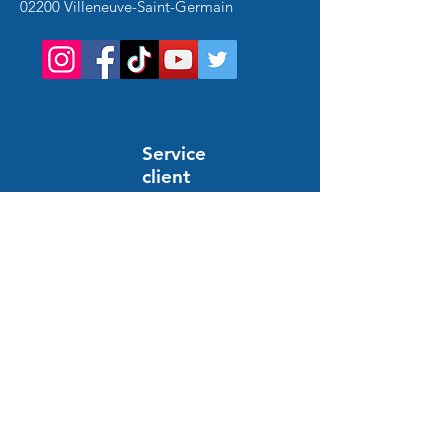
02200 Villeneuve-Saint-Germain
Service
client
Support en ligne
24/7
AYUDA E INFORMACIÓN
preguntas frecuentes
Pedido y pago
Entrega