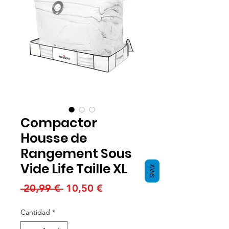
Compactor
Housse de
Rangement Sous
Vide Life Taille XL
AVIS
Precio
Precio
 20,99 € 
10,50 €
de
Cantidad
*
oferta