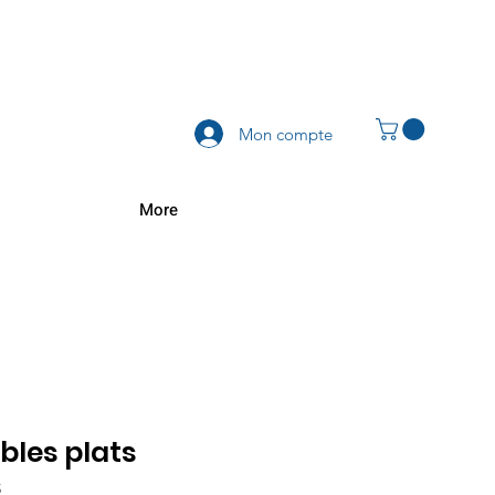
Mon compte
More
bles plats
s