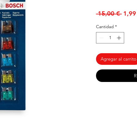
Preci
 15,00 € 
1,99
Cantidad
*
Agregar al carrito
R