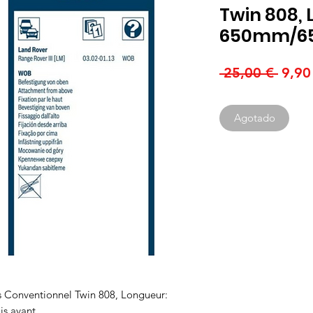
Twin 808, 
650mm/
Preci
 25,00 € 
9,90
Agotado
s Conventionnel Twin 808, Longueur:
s avant