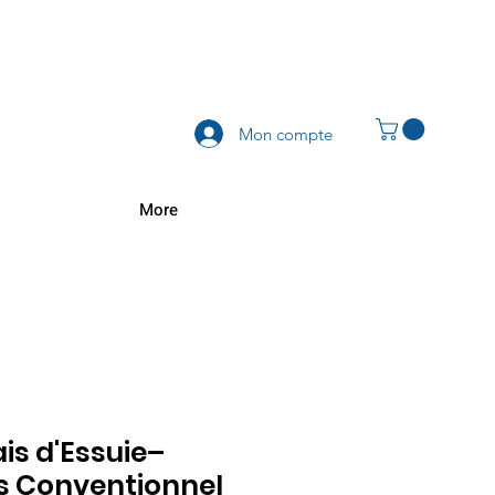
Mon compte
More
is d'Essuie–
ts Conventionnel