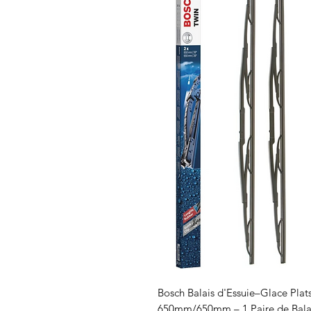
Bosch Balais d'Essuie–Glace Plat
650mm/650mm – 1 Paire de Balai