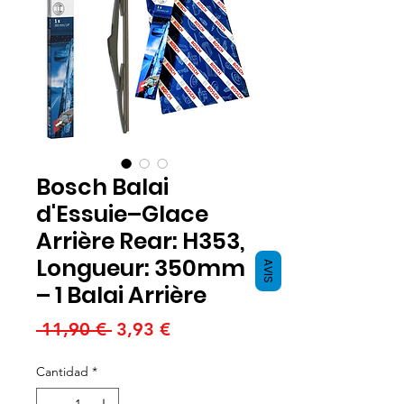
Bosch Balai
d'Essuie–Glace
Arrière Rear: H353,
Longueur: 350mm
AVIS
– 1 Balai Arrière
Precio
Precio
 11,90 € 
3,93 €
de
Cantidad
*
oferta