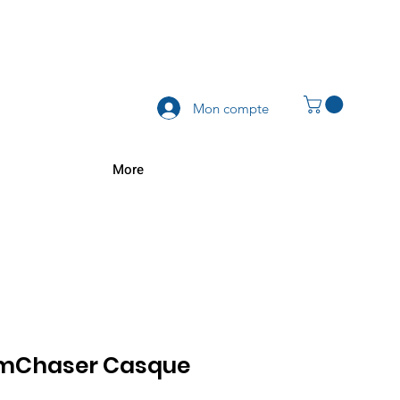
Mon compte
More
rmChaser Casque