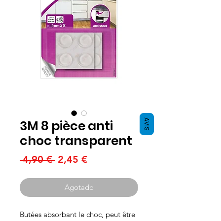
3M 8 pièce anti
AVIS
choc transparent
Precio
Precio
 4,90 € 
2,45 €
de
oferta
Agotado
Butées absorbant le choc, peut être