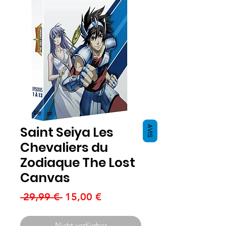
Saint Seiya Les
AVIS
Chevaliers du
Zodiaque The Lost
Canvas
Standardpreis
Sale-
 29,99 € 
15,00 €
Preis
Nicht verfügbar