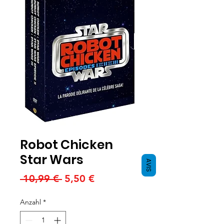
Robot Chicken
Star Wars
AVIS
Standardpreis
Sale-
 10,99 € 
5,50 €
Preis
Anzahl
*