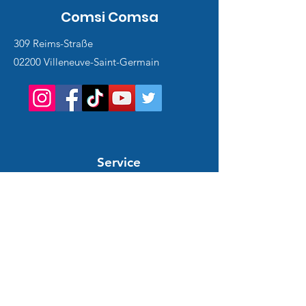
Comsi Comsa
309 Reims-Straße
02200 Villeneuve-Saint-Germain
Service
client
Support en ligne
24/7
HILFE UND INFORMATIONEN