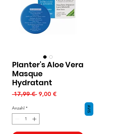
Planter's Aloe Vera
Masque
Hydratant
Standardpreis
Sale-
 17,99 € 
9,00 €
Preis
AVIS
Anzahl
*