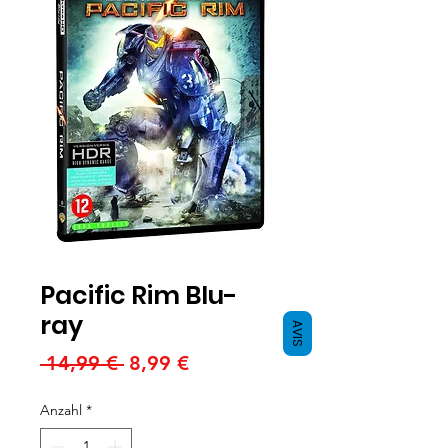
Pacific Rim Blu-
ray
AVIS
Standardpreis
Sale-
 14,99 € 
8,99 €
Preis
Anzahl
*