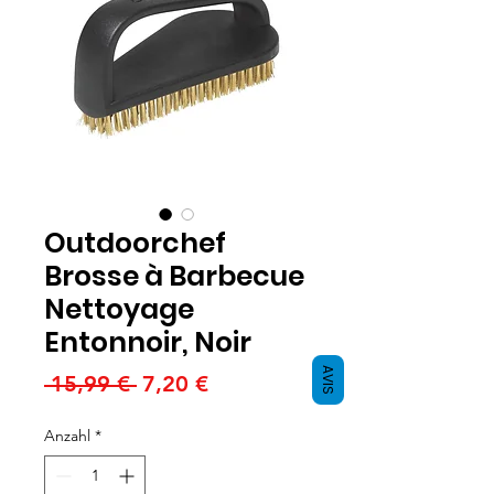
Outdoorchef
Brosse à Barbecue
Nettoyage
Entonnoir, Noir
AVIS
Standardpreis
Sale-
 15,99 € 
7,20 €
Preis
Anzahl
*