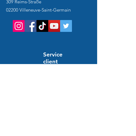
309 Reims-Straße
02200 Villeneuve-Saint-Germain
Service
client
Support en ligne
24/7
HILFE UND INFORMATIONEN
Häufig gestellte Fragen
Bestellung und Zahlung