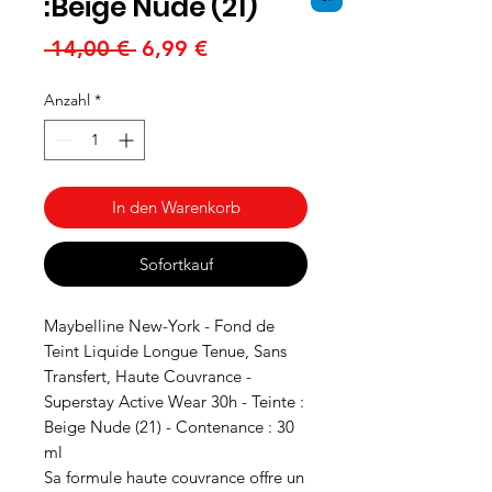
:Beige Nude (21)
Standardpreis
Sale-
 14,00 € 
6,99 €
Preis
Anzahl
*
In den Warenkorb
Sofortkauf
Maybelline New-York - Fond de
Teint Liquide Longue Tenue, Sans
Transfert, Haute Couvrance -
Superstay Active Wear 30h - Teinte :
Beige Nude (21) - Contenance : 30
ml
Sa formule haute couvrance offre un