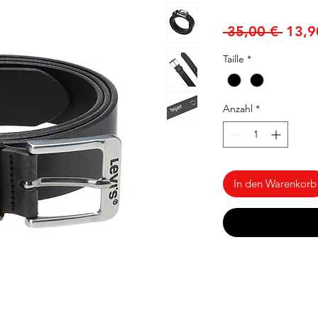
Stand
 35,00 € 
13,9
Taille
*
Anzahl
*
In den Warenkorb