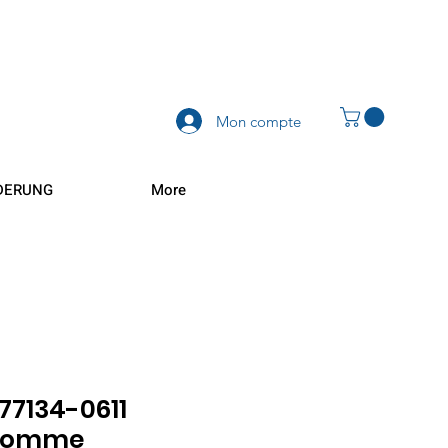
Mon compte
DERUNG
More
 77134-0611
 Homme