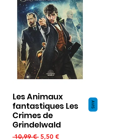
Les Animaux
AVIS
fantastiques Les
Crimes de
Grindelwald
Standardpreis
Sale-
 10,99 € 
5,50 €